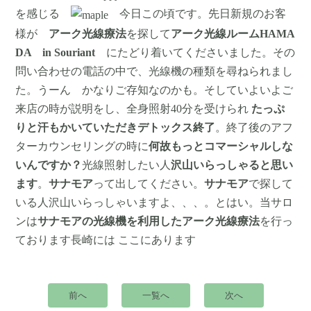
を感じる
今日この頃です。先日新規のお客
様が
アーク光線療法
を探して
アーク光線ルームHAMA
DA in Souriant
にたどり着いてくださいました。その
問い合わせの電話の中で、光線機の種類を尋ねられまし
た。うーん かなりご存知なのかも。そしていよいよご
来店の時が説明をし、全身照射40分を受けられ
たっぷ
りと汗もかいていただきデトックス終了
。終了後のアフ
ターカウンセリングの時に
何故もっとコマーシャルしな
いんですか？
光線照射したい人
沢山いらっしゃると思い
ます
。
サナモア
って出してください。
サナモア
で探して
いる人沢山いらっしゃいますよ、、、。とはい。当サロ
ンは
サナモアの光線機を利用したアーク光線療法
を行っ
ております長崎には ここにあります
前へ
一覧へ
次へ